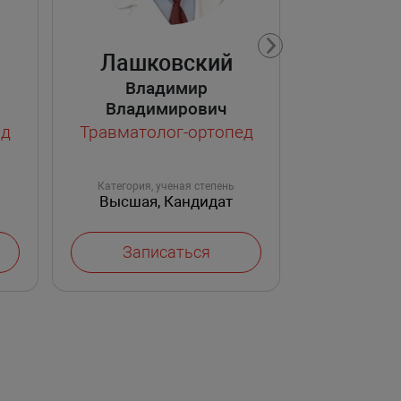
Лашковский
Владимир
Владимирович
ед
Травматолог-ортопед
Категория, ученая степень
Категория, 
Высшая, Кандидат
Пе
медицинских наук
Записаться
Запи