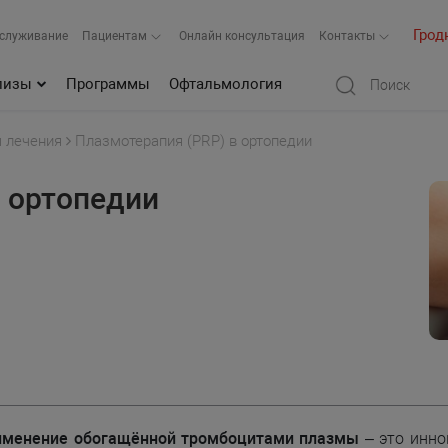
Грод
бслуживание
Пациентам
Онлайн консультация
Контакты
лизы
Программы
Офтальмология
 лечения
Плазмотерапия (PRP) в ортопедии
в ортопедии
менение обогащённой тромбоцитами плазмы
– это инно