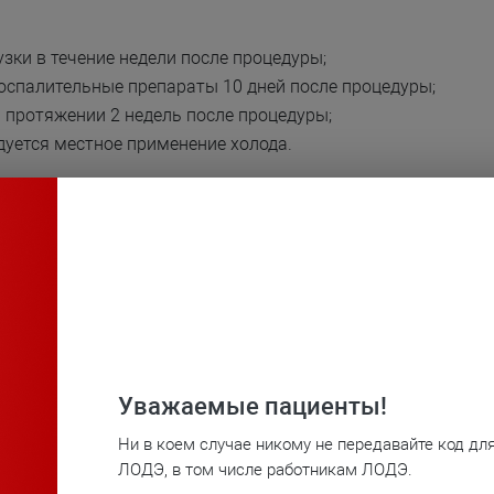
зки в течение недели после процедуры;
оспалительные препараты 10 дней после процедуры;
 протяжении 2 недель после процедуры;
дуется местное применение холода.
роцедур
с интервалом в
10-20 дней.
Уважаемые пациенты!
Плазмотерапия (PRP) в ортопедии
Ни в коем случае никому не передавайте код дл
To watch the video, allow YouTube content. Details in our
Cookie
ЛОДЭ, в том числе работникам ЛОДЭ.
Policy
.