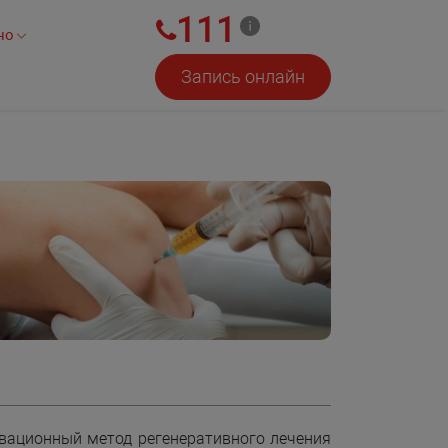
111
но
Запись онлайн
вационный метод регенеративного лечения