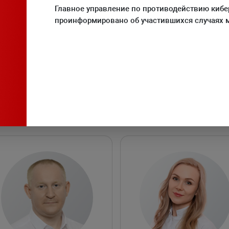
Главное управление по противодействию киб
Load video
Always allow YouTube
проинформировано об участившихся случаях 