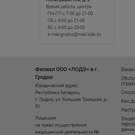
Время работы центра
ПН-ПТ:
с 7-00 до 21-00
СБ:
с 8-00 до 21-00
ВС:
c 9-00 до 20-00
e-mail:
grodno@mail.lode.by
Филиал ООО «ЛОДЭ» в г.
Вакан
Гродно
Обслу
страх
Юридический адрес:
Спосо
Республика Беларусь
,
г. Гродно
,
ул. Большая Троицкая, д.
Как д
51
Настр
Лицензия
Защи
персо
на право осуществления
данн
медицинской деятельности №