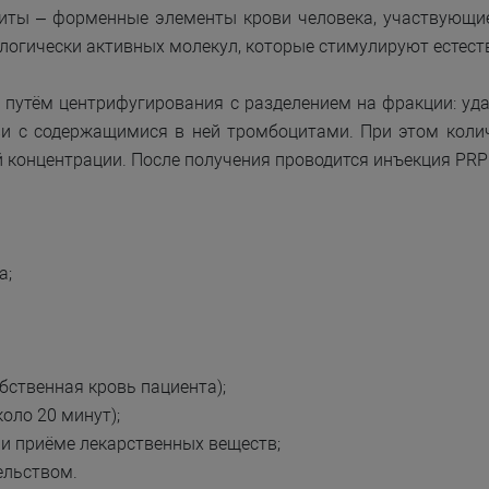
иты – форменные элементы крови человека, участвующие
ологически активных молекул, которые стимулируют естест
 путём центрифугирования с разделением на фракции: уд
и с содержащимися в ней тромбоцитами. При этом коли
й концентрации. После получения проводится инъекция PRP
а;
бственная кровь пациента);
оло 20 минут);
ри приёме лекарственных веществ;
ельством.