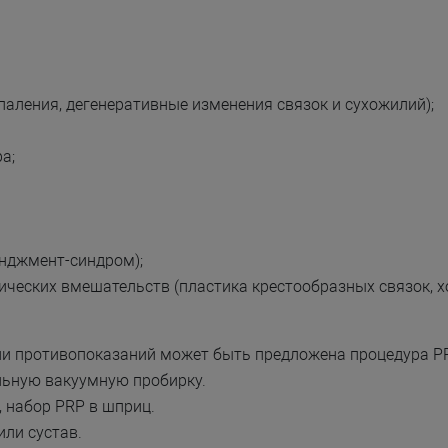
паления, дегенеративные изменения связок и сухожилий);
а;
инджмент-синдром);
ических вмешательств (пластика крестообразных связок, хо
вии противопоказаний может быть предложена процедура P
льную вакуумную пробирку.
, набор PRP в шприц.
ли сустав.