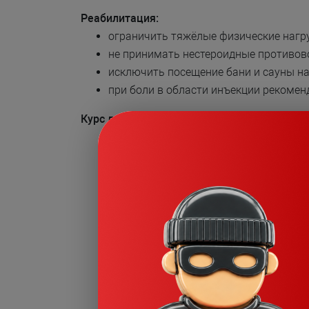
Реабилитация:
ограничить тяжёлые физические нагру
не принимать нестероидные противов
исключить посещение бани и сауны на
при боли в области инъекции рекомен
Курс лечения
, как правило, состоит из 2-3
п