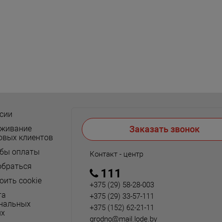
сии
живание
Заказать звонок
овых клиентов
бы оплаты
Контакт - центр
обраться
111
оить cookie
+375 (29) 58-28-003
та
+375 (29) 33-57-111
нальных
+375 (152) 62-21-11
ых
grodno@mail.lode.by