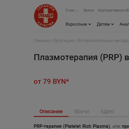
О нас
Врачи
Корпоративное о
Взрослым
Детям
Ана
Главная
Ортопедия
Вспомогательные методы
Плазмотерапия (PRP) 
от 79 BYN*
Описание
Врачи
Адрес
PRP-терапия (Platelet Rich Plasma)
, или
при