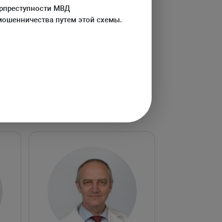
ерпреступности МВД
мошенничества путем этой схемы.
М
Дмитрий 
Травмато